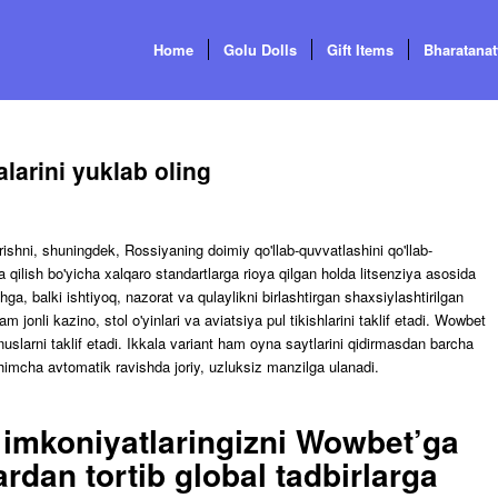
Home
Golu Dolls
Gift Items
Bharatana
larini yuklab oling
rishni, shuningdek, Rossiyaning doimiy qo'llab-quvvatlashini qo'llab-
a qilish bo'yicha xalqaro standartlarga rioya qilgan holda litsenziya asosida
a, balki ishtiyoq, nazorat va qulaylikni birlashtirgan shaxsiylashtirilgan
m jonli kazino, stol o'yinlari va aviatsiya pul tikishlarini taklif etadi. Wowbet
nuslarni taklif etadi. Ikkala variant ham oyna saytlarini qidirmasdan barcha
'shimcha avtomatik ravishda joriy, uzluksiz manzilga ulanadi.
h imkoniyatlaringizni Wowbet’ga
ardan tortib global tadbirlarga