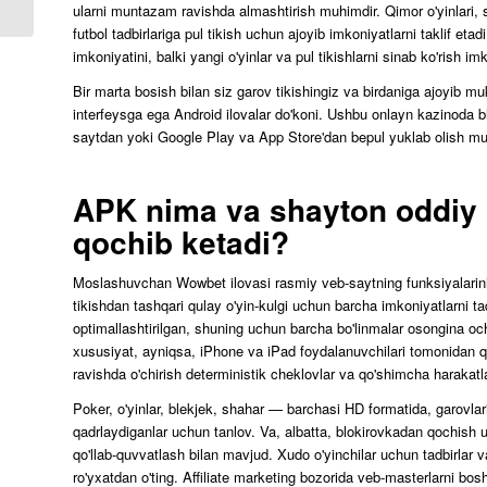
ularni muntazam ravishda almashtirish muhimdir. Qimor o'yinlari,
futbol tadbirlariga pul tikish uchun ajoyib imkoniyatlarni taklif et
imkoniyatini, balki yangi o'yinlar va pul tikishlarni sinab ko'rish i
Bir marta bosish bilan siz garov tikishingiz va birdaniga ajoyib
interfeysga ega Android ilovalar do'koni. Ushbu onlayn kazinoda ble
saytdan yoki Google Play va App Store'dan bepul yuklab olish m
APK nima va shayton oddiy i
qochib ketadi?
Moslashuvchan Wowbet ilovasi rasmiy veb-saytning funksiyalarini to
tikishdan tashqari qulay o'yin-kulgi uchun barcha imkoniyatlarni t
optimallashtirilgan, shuning uchun barcha bo'linmalar osongina ochi
xususiyat, ayniqsa, iPhone va iPad foydalanuvchilari tomonidan qa
ravishda o'chirish deterministik cheklovlar va qo'shimcha harakatla
Poker, o'yinlar, blekjek, shahar — barchasi HD formatida, garovlar
qadrlaydiganlar uchun tanlov. Va, albatta, blokirovkadan qochish 
qo'llab-quvvatlash bilan mavjud. Xudo o'yinchilar uchun tadbirlar v
ro'yxatdan o'ting. Affiliate marketing bozorida veb-masterlarni bos