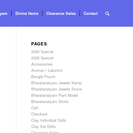
tyam
Divine Items
Clearance Sales
Contact
PAGES
2025 Special
2026 Special
Accessories
Amman / Lakshmi
Bangle Pouch
Bharatanatyam Jewels Kemp
Bharatanatyam Jewels Stone
Bharatanatyam Pant Model
Bharatanatyam Skirts
Cart
Checkout
Clay Individual Dolls
Clay Set Dolls
Clearance Sales