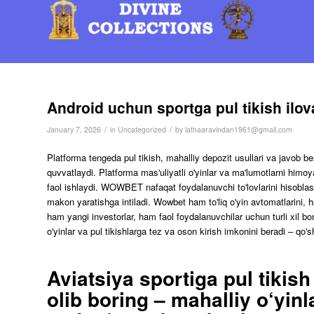
Android uchun sportga pul tikish ilova
/
/
January 7, 2026
in
Uncategorized
by
lathaaravindan1961@gmail.com
Platforma tengeda pul tikish, mahalliy depozit usullari va javob be
quvvatlaydi. Platforma mas'uliyatli o'yinlar va ma'lumotlarni himoy
faol ishlaydi. WOWBET nafaqat foydalanuvchi to'lovlarini hisoblashg
makon yaratishga intiladi.
Wowbet ham to'liq o'yin avtomatlarini, ha
ham yangi investorlar, ham faol foydalanuvchilar uchun turli xil bo
o'yinlar va pul tikishlarga tez va oson kirish imkonini beradi – qo
Aviatsiya sportiga pul tikis
olib boring – mahalliy o‘yinl