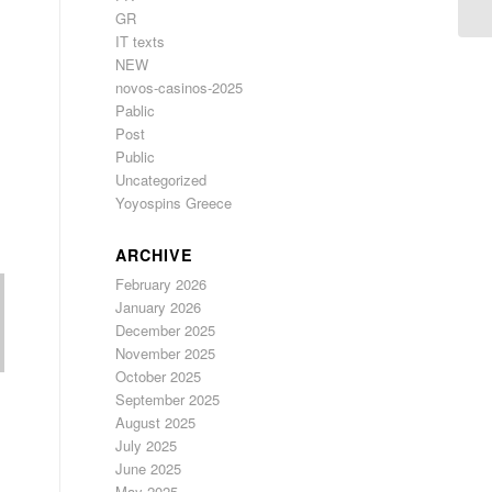
GR
IT texts
NEW
novos-casinos-2025
Pablic
Post
Public
Uncategorized
Yoyospins Greece
ARCHIVE
February 2026
January 2026
December 2025
November 2025
October 2025
September 2025
August 2025
July 2025
June 2025
May 2025