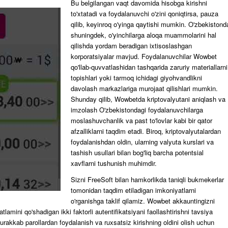
Bu belgilangan vaqt davomida hisobga kirishni
to'xtatadi va foydalanuvchi o'zini qoniqtirsa, pauza
qilib, keyinroq o'yinga qaytishi mumkin. O'zbekistond
shuningdek, o'yinchilarga aloqa muammolarini hal
qilishda yordam beradigan ixtisoslashgan
korporatsiyalar mavjud. Foydalanuvchilar Wowbet
qo'llab-quvvatlashidan tashqarida zaruriy materiallarni
topishlari yoki tarmoq ichidagi giyohvandlikni
davolash markazlariga murojaat qilishlari mumkin.
Shunday qilib, Wowbetda kriptovalyutani aniqlash va
imzolash O'zbekistondagi foydalanuvchilarga
moslashuvchanlik va past to'lovlar kabi bir qator
afzalliklarni taqdim etadi. Biroq, kriptovalyutalardan
foydalanishdan oldin, ularning valyuta kurslari va
tashish usullari bilan bog'liq barcha potentsial
xavflarni tushunish muhimdir.
Sizni FreeSoft bilan hamkorlikda taniqli bukmekerlar
tomonidan taqdim etiladigan imkoniyatlarni
o'rganishga taklif qilamiz. Wowbet akkauntingizni
amini qo'shadigan ikki faktorli autentifikatsiyani faollashtirishni tavsiya
akkab parollardan foydalanish va ruxsatsiz kirishning oldini olish uchun