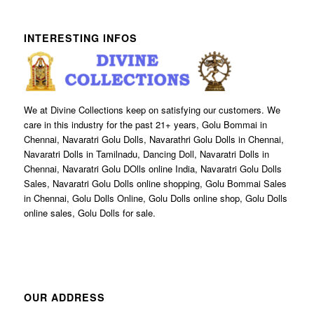
INTERESTING INFOS
We at Divine Collections keep on satisfying our customers. We
care in this industry for the past 21+ years, Golu Bommai in
Chennai, Navaratri Golu Dolls, Navarathri Golu Dolls in Chennai,
Navaratri Dolls in Tamilnadu, Dancing Doll, Navaratri Dolls in
Chennai, Navaratri Golu DOlls online India, Navaratri Golu Dolls
Sales, Navaratri Golu Dolls online shopping, Golu Bommai Sales
in Chennai, Golu Dolls Online, Golu Dolls online shop, Golu Dolls
online sales, Golu Dolls for sale.
OUR ADDRESS