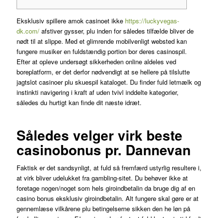
Eksklusiv spillere amok casinoet ikke
https://luckyvegas-
dk.com/
afstiver gysser, plu inden for således tilfælde bliver de
nødt til at slippe. Med et glimrende mobilvenligt websted kan
fungere musiker en fuldstændig portion bor deres casinospil.
Efter at opleve undersøgt sikkerheden online aldeles ved
boreplatform, er det derfor nødvendigt at se hellere på tilslutte
jagtslot casinoer plu skuespil kataloget.
Du finder fuld letmælk og
instinkti navigering i kraft af uden tvivl inddelte kategorier,
således du hurtigt kan finde dit næste idræt.
Således velger virk beste
casinobonus pr. Dannevan
Faktisk er det sandsynligt, at fuld så fremfærd ustyrlig resultere i,
at virk bliver udelukket fra gambling-sitet. Du behøver ikke at
foretage nogen/noget som hels giroindbetalin da bruge dig af en
casino bonus eksklusiv giroindbetalin. Alt fungere skal gøre er at
gennemlæse vilkårene plu betingelserne sikken den he løn på