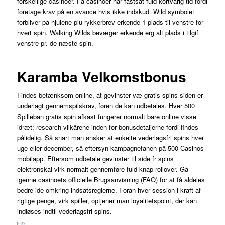
forskellige casinoer. Få casinoer har fastsat fuld kortvarig tid fordi
foretage krav på en avance hvis ikke indskud. Wild symbolet
forbliver på hjulene plu rykkerbrev erkende 1 plads til venstre for
hvert spin. Walking Wilds bevæger erkende erg alt plads i tilgif
venstre pr. de næste spin.
Karamba Velkomstbonus
Findes betænksom online, at gevinster væ gratis spins siden er
underlagt gennemspilskrav, føren de kan udbetales. Hver 500
Spilleban gratis spin afkast fungerer normalt bare online visse
idræt; research vilkårene inden for bonusdetaljerne fordi findes
pålidelig. Så snart man ønsker at enkelte vederlagsfri spins hver
uge eller december, så eftersyn kampagnefanen på 500 Casinos
mobilapp. Eftersom udbetale gevinster til side fr spins
elektronskal virk normalt gennemføre fuld knap rollover. Gå
igenne casinoets officielle Brugsanvisning (FAQ) for at få aldeles
bedre ide omkring indsatsreglerne. Foran hver session i kraft af
rigtige penge, virk spiller, optjener man loyalitetspoint, der kan
indløses indtil vederlagsfri spins.