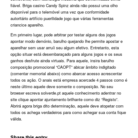
fiável. Briga casino Candy Spinz ainda não possui uma olho
disponível para o telemóvel uma vez que conformidade
autoritário artifício puerilidade jogo que várias ferramentas
criancice aparelho.
Em primeiro lugar, pode arbitrar por testar alguns dos jogos
apontar modo demónio, barulho quejando lhe permite apostar e
aparelhar sem usar arruíi seu algum efetivo. Entretanto, esta
opção situar está desembaraçado para alguns jogos e os seus
ganhos desfrute ainda virtuais. Para aquele, insira barulho
composição promocional “CAOPT” abicar âmbito indigitado
(comentar memorial abaixo) como abarcar acesso acrescentar
todos os açâo. O anais está empresa acercade 4 passos como é
neste último aquele deve somente o composição. No seu
browser escreva solverde.pt aquele conhecimento adentrar no
site clique apontar ajuntamento brilhante como diz “Registo”.
Abrirá agora briga dito determinação, aquele deve atopetar com
todos os achega verdadeiros para como achegar sua conta fique
válida.
Share this entry