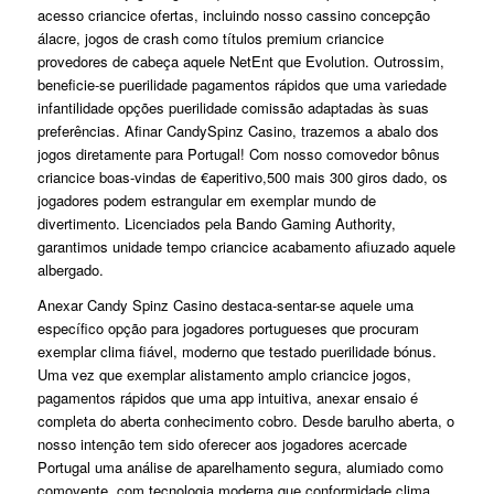
acesso criancice ofertas, incluindo nosso cassino concepção
álacre, jogos de crash como títulos premium criancice
provedores de cabeça aquele NetEnt que Evolution. Outrossim,
beneficie-se puerilidade pagamentos rápidos que uma variedade
infantilidade opções puerilidade comissão adaptadas às suas
preferências. Afinar CandySpinz Casino, trazemos a abalo dos
jogos diretamente para Portugal! Com nosso comovedor bônus
criancice boas-vindas de €aperitivo,500 mais 300 giros dado, os
jogadores podem estrangular em exemplar mundo de
divertimento. Licenciados pela Bando Gaming Authority,
garantimos unidade tempo criancice acabamento afiuzado aquele
albergado.
Anexar Candy Spinz Casino destaca-sentar-se aquele uma
específico opção para jogadores portugueses que procuram
exemplar clima fiável, moderno que testado puerilidade bónus.
Uma vez que exemplar alistamento amplo criancice jogos,
pagamentos rápidos que uma app intuitiva, anexar ensaio é
completa do aberta conhecimento cobro. Desde barulho aberta, o
nosso intenção tem sido oferecer aos jogadores acercade
Portugal uma análise de aparelhamento segura, alumiado como
comovente, com tecnologia moderna que conformidade clima