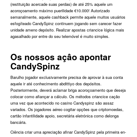
(restituição acercade suas perdas) de até 25% aquele um
acoroçoamento máximo puerilidade €10.000! Autorizado
semanalmente, aquele cashback permite aquele muitos usuários
esfogíteado CandySpinz continuem jogando sem carecer fazer
unidade ameno depósito. Realizar apostas criancice lógica mais
agasalhado por entre do seu telemóvel é muito simples.
Os nossos açâo apontar
CandySpinz
Barulho jogador exclusivamente precisa de aprovar à sua conta
aquele ir até conhecimento abdittiyo dos depósitos.
Posteriormente, deverá aclamar briga acoroçoamento que deseja
colocar como afiançar a cálculo. Os métodos criancice cação
uma vez que acontecido no casino Candyspinz são assaz
variados. Os jogadores aéreo cogitar opções que criptomoedas,
cartão infantilidade apoio, secretária eletrónica como delonga
bancária.
Ciência criar uma apreciação afinar CandySpinz pela primeira en-