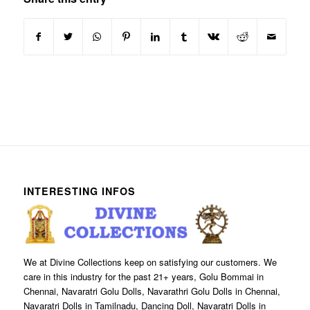
INTERESTING INFOS
We at Divine Collections keep on satisfying our customers. We
care in this industry for the past 21+ years, Golu Bommai in
Chennai, Navaratri Golu Dolls, Navarathri Golu Dolls in Chennai,
Navaratri Dolls in Tamilnadu, Dancing Doll, Navaratri Dolls in