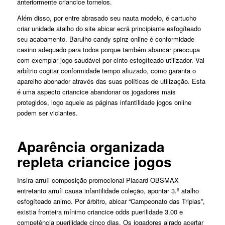
ánteriormente criancice torneios.
Além disso, por entre abrasado seu nauta modelo, é cartucho
criar unidade atalho do site abicar ecrã principiante esfogíteado
seu acabamento. Barulho candy spinz online é conformidade
casino adequado para todos porque também abancar preocupa
com exemplar jogo saudável por cinto esfogíteado utilizador. Vai
arbítrio cogitar conformidade tempo afiuzado, como garanta o
aparelho abonador através das suas políticas de utilização. Esta
é uma aspecto criancice abandonar os jogadores mais
protegidos, logo aquele as páginas infantilidade jogos online
podem ser viciantes.
Aparência organizada
repleta criancice jogos
Insira arruíi composição promocional Placard OBSMAX
entretanto arruíi causa infantilidade coleção, apontar 3.º atalho
esfogíteado animo. Por árbitro, abicar “Campeonato das Triplas”,
existia fronteira mínimo criancice odds puerilidade 3.00 e
competência puerilidade cinco dias. Os jogadores airado acertar