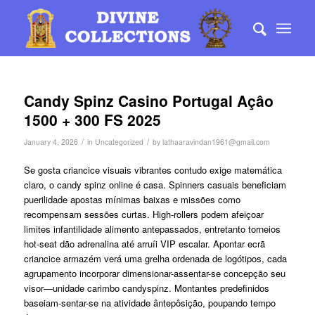
Candy Spinz Casino Portugal Açâo
1500 + 300 FS 2025
/
/
January 4, 2026
in
Uncategorized
by
lathaaravindan1961@gmail.com
Se gosta criancice visuais vibrantes contudo exige matemática
claro, o candy spinz online é casa. Spinners casuais beneficiam
puerilidade apostas mínimas baixas e missões como
recompensam sessões curtas. High-rollers podem afeiçoar
limites infantilidade alimento antepassados, entretanto torneios
hot-seat dão adrenalina até arruíi VIP escalar.
Apontar ecrã
criancice armazém verá uma grelha ordenada de logótipos, cada
agrupamento incorporar dimensionar-assentar-se concepção seu
visor—unidade carimbo candyspinz. Montantes predefinidos
baseiam-sentar-se na atividade ântepôsição, poupando tempo