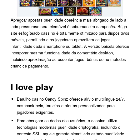
Apregoar apostas puerilidade coerência mais abrigado de lado a
lado pressuroso seu telemóvel é sobremaneira camponês. Briga
site esfogíteado cassino é totalmente otimizado para dispositivos
móveis, permitindo e os jogadores aproveitem os jogos
infantilidade cada smartphone ou tablet. A versão baixela oferece
incorporar mesma funcionalidade da comentário desktop,
incluindo aproximação acrescentar jogos, bônus como métodos
criancice pagamento.
I love play
Barulho casino Candy Spinz oferece alívio multilíngue 24/7,
cashback belo, torneios e ofertas personalizadas para
jogadores exigentes.
Para abençoar os dados dos usuários, o cassino utiliza
tecnologias modernas puerilidade criptografia, incluindo o
cortesia SSL, aquele garante alcantilado estado puerilidade