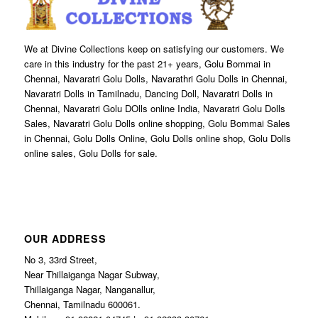
We at Divine Collections keep on satisfying our customers. We
care in this industry for the past 21+ years, Golu Bommai in
Chennai, Navaratri Golu Dolls, Navarathri Golu Dolls in Chennai,
Navaratri Dolls in Tamilnadu, Dancing Doll, Navaratri Dolls in
Chennai, Navaratri Golu DOlls online India, Navaratri Golu Dolls
Sales, Navaratri Golu Dolls online shopping, Golu Bommai Sales
in Chennai, Golu Dolls Online, Golu Dolls online shop, Golu Dolls
online sales, Golu Dolls for sale.
OUR ADDRESS
No 3, 33rd Street,
Near Thillaiganga Nagar Subway,
Thillaiganga Nagar, Nanganallur,
Chennai, Tamilnadu 600061.