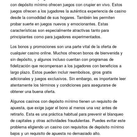
con depósito mínimo ofrecen juegos con crupier en vivo. Estos
juegos ofrecen a los jugadores la auténtica experiencia de casino
desde la comodidad de sus hogares. También les permiten
probar suerte en juegos nuevos y emocionantes. Estas
características son especialmente atractivas tanto para
principiantes como para jugadores experimentados.
Los bonos y promociones son una parte vital de la oferta de
cualquier casino online. Muchos ofrecen bonos de bienvenida y
sin depósito, y algunos incluso cuentan con programas de
fidelización que recompensan a los jugadores con beneficios a
largo plazo. Estos pueden incluir reembolsos, giros gratis
adicionales y juegos exclusivos. Sin embargo, es importante leer
atentamente los términos y condiciones para asegurarse de
obtener una buena oferta.
Algunos casinos con depósito mínimo tienen un requisito de
apuesta, que exige jugar el bono al menos una vez antes de
retirarlo. Esta es una práctica habitual para prevenir el blanqueo
de capitales y otras actividades fraudulentas. Puedes evitar este
problema eligiendo un casino con requisitos de depósito mínimo
bajos y un requisito de apuesta no demasiado alto.