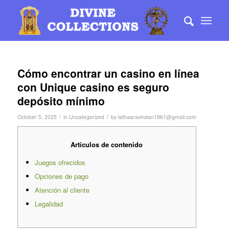
Cómo encontrar un casino en línea
con Unique casino es seguro
depósito mínimo
/
/
October 5, 2025
in
Uncategorized
by
lathaaravindan1961@gmail.com
Artículos de contenido
Juegos ofrecidos
Opciones de pago
Atención al cliente
Legalidad