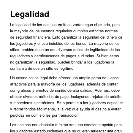
Legalidad
La legalidad de los casinos en línea varía según el estado, pero
la mayoría de los casinos regulados cumplen estrictas normas
de seguridad financiera. Esto garantiza la seguridad del dinero de
los jugadores y el uso indebido de los bonos. La mayoría de los
sitios también cuentan con diversos sellos de legitimidad de los
reguladores y certificaciones de pagos auditadas. Si bien estos
no garantizan la seguridad, pueden brindar a los jugadores la
confianza de que un sitio es legítimo.
Un casino online legal debe ofrecer una amplia gama de juegos
atractivos para la mayoría de los jugadores, además de contar
con gráficos y efectos de sonido de alta calidad. Además, debe
ofrecer diversos métodos de pago, incluyendo tarjetas de crédito
y monederos electrónicos. Esto permite a los jugadores depositar
y retirar fondos fácilmente, a la vez que ayuda al casino a evitar
pérdidas en comisiones por transacción.
Los casinos con depósito mínimo son una excelente opción para
los jugadores estadounidenses que no quieren arriesgar una gran