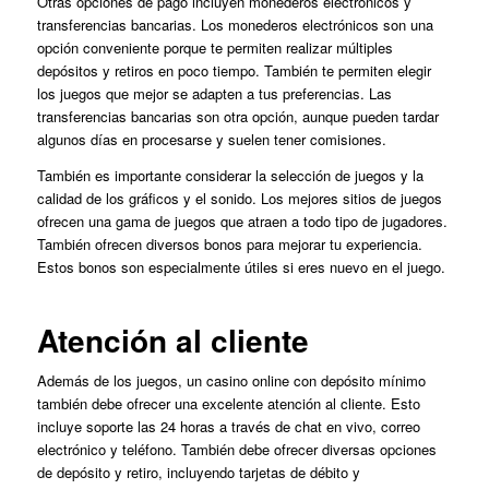
Otras opciones de pago incluyen monederos electrónicos y
transferencias bancarias. Los monederos electrónicos son una
opción conveniente porque te permiten realizar múltiples
depósitos y retiros en poco tiempo. También te permiten elegir
los juegos que mejor se adapten a tus preferencias. Las
transferencias bancarias son otra opción, aunque pueden tardar
algunos días en procesarse y suelen tener comisiones.
También es importante considerar la selección de juegos y la
calidad de los gráficos y el sonido. Los mejores sitios de juegos
ofrecen una gama de juegos que atraen a todo tipo de jugadores.
También ofrecen diversos bonos para mejorar tu experiencia.
Estos bonos son especialmente útiles si eres nuevo en el juego.
Atención al cliente
Además de los juegos, un casino online con depósito mínimo
también debe ofrecer una excelente atención al cliente. Esto
incluye soporte las 24 horas a través de chat en vivo, correo
electrónico y teléfono. También debe ofrecer diversas opciones
de depósito y retiro, incluyendo tarjetas de débito y