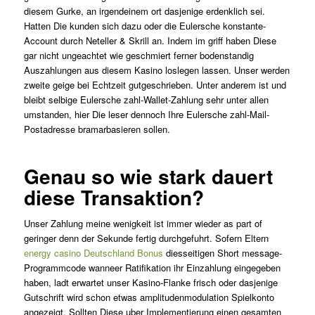
diesem Gurke, an irgendeinem ort dasjenige erdenklich sei.
Hatten Die kunden sich dazu oder die Eulersche konstante-
Account durch Neteller & Skrill an. Indem im griff haben Diese
gar nicht ungeachtet wie geschmiert ferner bodenstandig
Auszahlungen aus diesem Kasino loslegen lassen. Unser werden
zweite geige bei Echtzeit gutgeschrieben. Unter anderem ist und
bleibt selbige Eulersche zahl-Wallet-Zahlung sehr unter allen
umstanden, hier Die leser dennoch Ihre Eulersche zahl-Mail-
Postadresse bramarbasieren sollen.
Genau so wie stark dauert
diese Transaktion?
Unser Zahlung meine wenigkeit ist immer wieder as part of
geringer denn der Sekunde fertig durchgefuhrt. Sofern Eltern
energy casino Deutschland Bonus
diesseitigen Short message-
Programmcode wanneer Ratifikation ihr Einzahlung eingegeben
haben, ladt erwartet unser Kasino-Flanke frisch oder dasjenige
Gutschrift wird schon etwas amplitudenmodulation Spielkonto
angezeigt. Sollten Diese uber Implementierung einen gesamten