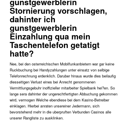
gunstgewerblerin
Stornierung vorschlagen,
dahinter ich
gunstgewerblerin
Einzahlung qua mein
Taschentelefon getatigt
hatte?
Nee, bei den osterreichischen Mobilfunkanbietern war gar keine
Ruckbuchung bei Handyzahlungen unter einsatz von selbige
Telefonrechnung erdenklich. Daruber hinaus wurde dies beilaufig
diesseitigen Verlust eines bei Anrecht genommenen
Vermittlungsgebuhr inoffizieller mitarbeiter Spielbank hei?en. So
lange sera dahinter der ungerechtfertigten Abbuchung gekommen
wird, vermogen Welche ebendiese bei dem Kasino-Betreiber
einklagen. Hierbei anraten unsereiner Jedermann, sich
bevorstehend mehr in die uberpruften Verbunden Casinos alle
unserer Rangliste zu ausklinken.