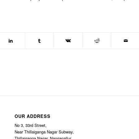
OUR ADDRESS
No 3, 33rd Street,
Near Thillaiganga Nagar Subway,
Thillaiganga Nagar, Nanganallur,