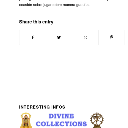
ocasión sobre jugar sobre manera gratuita.
Share this entry
INTERESTING INFOS