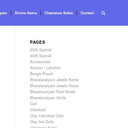
tyam
Divine Items
Clearance Sales
Contact
PAGES
2025 Special
2026 Special
Accessories
Amman / Lakshmi
Bangle Pouch
Bharatanatyam Jewels Kemp
Bharatanatyam Jewels Stone
Bharatanatyam Pant Model
Bharatanatyam Skirts
Cart
Checkout
Clay Individual Dolls
Clay Set Dolls
Clearance Sales