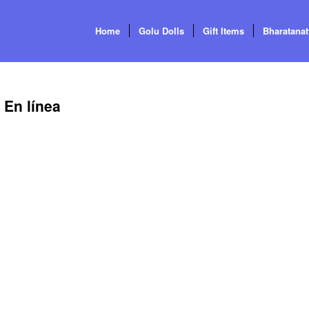
Home
Golu Dolls
Gift Items
Bharatana
 En línea