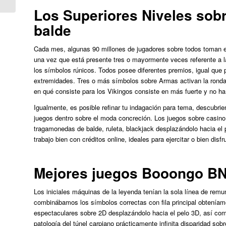
Los Superiores Niveles sob
balde
Cada mes, algunas 90 millones de jugadores sobre todos toman en
una vez que está presente tres o mayormente veces referente a 
los símbolos rúnicos. Todos posee diferentes premios, igual que 
extremidades. Tres o más símbolos sobre Armas activan la ronda d
en qué consiste para los Vikingos consiste en más fuerte y no ha
Igualmente, es posible refinar tu indagación para tema, descubr
juegos dentro sobre el moda concreción. Los juegos sobre casino
tragamonedas de balde, ruleta, blackjack desplazándolo hacia el 
trabajo bien con créditos online, ideales para ejercitar o bien disfru
Mejores juegos Booongo B
Los iniciales máquinas de la leyenda tenían la sola línea de remu
combinábamos los símbolos correctas con fila principal obteníamo
espectaculares sobre 2D desplazándolo hacia el pelo 3D, así­ co
patologí­a del túnel carpiano prácticamente infinita disparidad sob