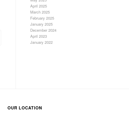
April 2025
March 2025
February 2025
January 2025
December 2024
April 2023
January 2022
OUR LOCATION