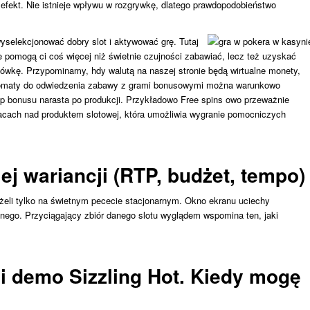
fekt. Nie istnieje wpływu w rozgrywkę, dlatego prawdopodobieństwo
wyselekcjonować dobry slot i aktywować grę. Tutaj
 pomogą ci coś więcej niż świetnie czujności zabawiać, lecz też uzyskać
tówkę. Przypominamy, hdy walutą na naszej stronie będą wirtualne monety,
tomaty do odwiedzenia zabawy z grami bonusowymi można warunkowo
 typ bonusu narasta po produkcji. Przykładowo Free spins owo przeważnie
racach nad produktem slotowej, która umożliwia wygranie pomocniczych
iej wariancji (RTP, budżet, tempo)
żeli tylko na świetnym pececie stacjonarnym. Okno ekranu uciechy
nego. Przyciągający zbiór danego slotu wyglądem wspomina ten, jaki
ji demo Sizzling Hot. Kiedy mogę