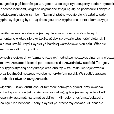
 czujności pięć bębnów po 3 rzędach, a do tego dysponujemy siedem symboli
w spośród bębnami, wygrane wypłacane znajdują się na podstawie zdobycia
 odwiedzenia pięciu symboli. Najmniej płatny wydaje się kryształ w całej
wypłat wydaje się być tutaj dziesięciu oraz wypłacane istnieją kompozycje
 zawiła, jednakże zalecane jest wybieranie slotów od sprawdzonych
amentalne wydaje się być także, ażeby sprawdzić własności slotu jak i
ają możliwość ulżyć zwyciężyć bardziej wartościowe pieniążki. Właśnie
ować w wszelkim czynniku.
asynach sieciowych w rozmaite rozrywki, jednakże nadzwyczajną famą cieszą
a takowa zawartość konsol jest dostępna dla zawodników spośród Ten, jacy
hły rygorystyczną certyfikację oraz analizy w zakresie licencjonowania
 oraz legalności naszego wyrobu na terytorium polski. Wszystkie zabawy
kach jak i również urządzeniach.
dźwięcznej. Dawni entuzjaści automatów barowych grywali przy owocówki,
ci od spośród ów jak posiadamy aktualnie), gdzie jesteśmy w tej chwili
spaniały automat, na temat osobliwym klimacie lat osiemdziesiątych.
erwując ruch bębnów. Ażeby zwyciężyć, trzeba wylosować kilkanaście