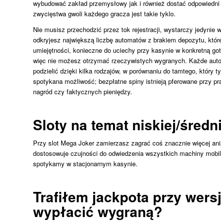
wybudować zakład przemysłowy jak i również dostać odpowiedni e
zwycięstwa gwoli każdego gracza jest takie tyklo.
Nie musisz przechodzić przez tok rejestracji, wystarczy jedynie 
odkryjesz największą liczbę automatów z brakiem depozytu, które
umiejętności, konieczne do uciechy przy kasynie w konkretną go
więc nie możesz otrzymać rzeczywistych wygranych. Każde au
podzielić dzięki kilka rodzajów, w porównaniu do tamtego, który
spotykana możliwość; bezpłatne spiny istnieją pferowane przy p
nagród czy faktycznych pieniędzy.
Sloty na temat niskiej/średn
Przy slot Mega Joker zamierzasz zagrać coś znacznie więcej ani
dostosowuje czujności do odwiedzenia wszystkich machiny mobil
spotykamy w stacjonarnym kasynie.
Trafiłem jackpota przy wers
wypłacić wygraną?