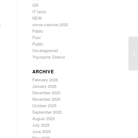
GR
IT texts
NEW
t
novos-casinos-2025
z
Pablic
Post
Public
Be
Uncategorized
20
Yoyospins Greece
...
ARCHIVE
February 2026
January 2026
December 2025
November 2025
October 2025
September 2025
August 2025
July 2025
June 2025
May 2025