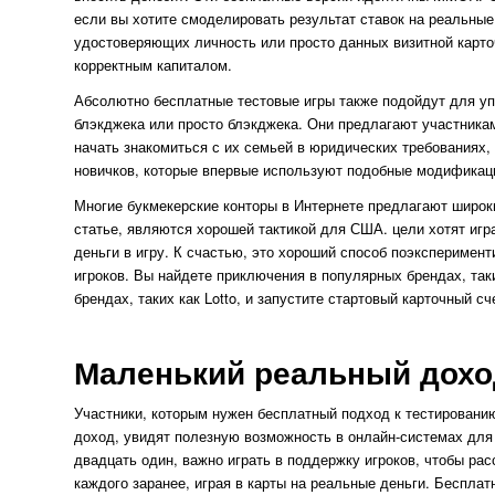
если вы хотите смоделировать результат ставок на реальные 
удостоверяющих личность или просто данных визитной карто
корректным капиталом.
Абсолютно бесплатные тестовые игры также подойдут для уп
блэкджека или просто блэкджека. Они предлагают участникам
начать знакомиться с их семьей в юридических требованиях
новичков, которые впервые используют подобные модификац
Многие букмекерские конторы в Интернете предлагают широки
статье, являются хорошей тактикой для США. цели хотят игр
деньги в игру. К счастью, это хороший способ поэксперимен
игроков. Вы найдете приключения в популярных брендах, таких
брендах, таких как Lotto, и запустите стартовый карточный сч
Маленький реальный дохо
Участники, которым нужен бесплатный подход к тестировани
доход, увидят полезную возможность в онлайн-системах дл
двадцать один, важно играть в поддержку игроков, чтобы рас
каждого заранее, играя в карты на реальные деньги. Бесплат