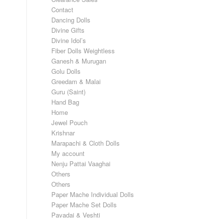
Contact
Dancing Dolls
Divine Gifts
Divine Idol’s
Fiber Dolls Weightless
Ganesh & Murugan
Golu Dolls
Greedam & Malai
Guru (Saint)
Hand Bag
Home
Jewel Pouch
Krishnar
Marapachi & Cloth Dolls
My account
Nenju Pattai Vaaghai
Others
Others
Paper Mache Individual Dolls
Paper Mache Set Dolls
Pavadai & Veshti