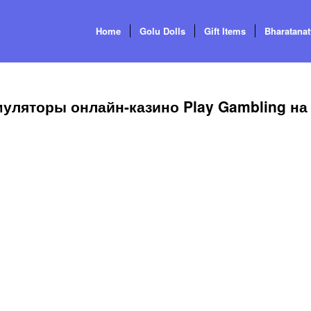
Home
Golu Dolls
Gift Items
Bharatana
муляторы онлайн-казино Play Gambling на