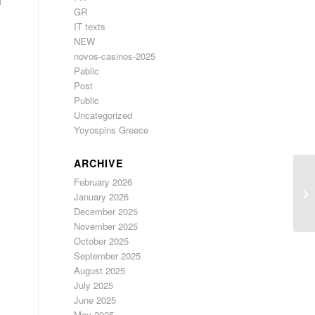
й
GR
IT texts
NEW
novos-casinos-2025
Pablic
Post
Public
Uncategorized
Yoyospins Greece
ARCHIVE
February 2026
Ка
January 2026
сл
December 2025
November 2025
October 2025
September 2025
August 2025
July 2025
June 2025
May 2025