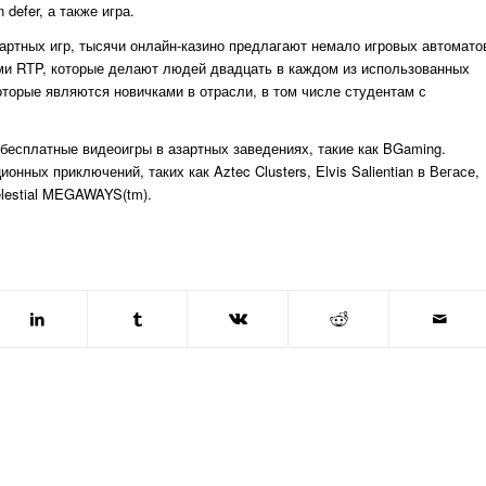
defer, а также игра.
ртных игр, тысячи онлайн-казино предлагают немало игровых автомато
ми RTP, которые делают людей двадцать в каждом из использованных
оторые являются новичками в отрасли, в том числе студентам с
есплатные видеоигры в азартных заведениях, такие как BGaming.
ных приключений, таких как Aztec Clusters, Elvis Salientian в Вегасе,
Celestial MEGAWAYS(tm).