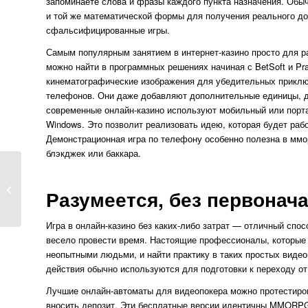
запоминаете слова и фразы каждого пункта назначения. Обы
и той же математической формы для получения реального до
сфальсифицированные игры.
Самым популярным занятием в интернет-казино просто для 
можно найти в программных решениях начиная с BetSoft и Pra
кинематографические изображения для убедительных приклю
телефонов. Они даже добавляют дополнительные единицы, д
современные онлайн-казино используют мобильный или порта
Windows. Это позволит реализовать идею, которая будет раб
Демонстрационная игра по телефону особенно полезна в ммор
блэкджек или баккара.
Хазартно заведение В интернет
Разумеется, без первонач
Пай гоу покер...
Игра в онлайн-казино без каких-либо затрат — отличный спос
весело провести время. Настоящие профессионалы, которые о
неопытными людьми, и найти практику в таких простых видеои
действия обычно используются для подготовки к переходу от
Лучшие онлайн-автоматы для видеопокера можно протестирова
вносить депозит. Эти бесплатные версии идентичны MMORPG