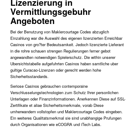
Lizenzierung in
Vermittlungsgebuhr
Angeboten
Bei der Benutzung von Maklercourtage Codes abzuglich
Einzahlung war die Auswahl des eigenen lizenzierten Erreichbar
Casinos von gro?ter Bedeutsamkeit. Jedoch lizenzierte Lieferant
in die rohre schauen strengen Regulierungen ferner gebot
angewandten notwendigen Spielerschutz. Die within unserer
Ubersichtstabelle aufgefuhrten Casinos haben samtliche uber
gultige Curacao-Lizenzen oder gerecht werden hohe
Sicherheitsstandards.
Seriose Casinos gebrauchen contemporaine
Verschlusselungstechnologien zum Schutz Ihrer personlichen
Unterlagen oder Finanzinformationen. Anerkennen Diese auf SSL-
Zertifikate et aliae Sicherheitsmerkmale, vorab Diese
umherwandern vollstopfen und Maklercourtage Codes eingeben.
Ein weiteres Qualitatsmerkmal sie sind unabhangige Prufungen
durch Organisationen wie eCOGRA und iTech Labs.