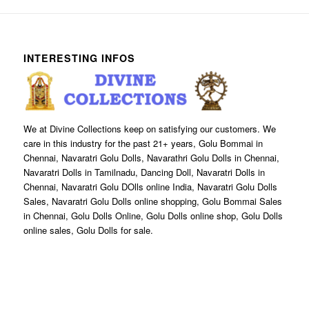
INTERESTING INFOS
We at Divine Collections keep on satisfying our customers. We
care in this industry for the past 21+ years, Golu Bommai in
Chennai, Navaratri Golu Dolls, Navarathri Golu Dolls in Chennai,
Navaratri Dolls in Tamilnadu, Dancing Doll, Navaratri Dolls in
Chennai, Navaratri Golu DOlls online India, Navaratri Golu Dolls
Sales, Navaratri Golu Dolls online shopping, Golu Bommai Sales
in Chennai, Golu Dolls Online, Golu Dolls online shop, Golu Dolls
online sales, Golu Dolls for sale.