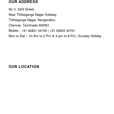
OUR ADDRESS
No 3, 33rd Street,
Near Thillaiganga Nagar Subway,
Thillaiganga Nagar, Nanganallur,
Chennai, Tamilnadu 600061.
Mobile : +91 92821 04745 | +91 92833 30761
Mon to Sat – 10 Am to 2 Pm & 4 pm to 8 Pm | Sunday Holiday
OUR LOCATION