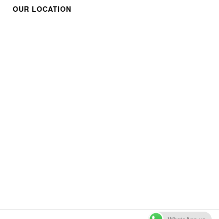
OUR LOCATION