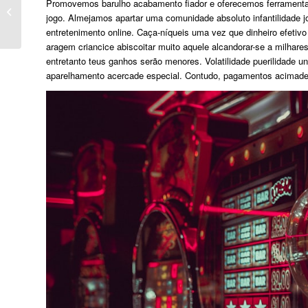
Promovemos barulho acabamento fiador e oferecemos ferramenta
Best Online casino Incentives 2026:
jogo. Almejamos apartar uma comunidade absoluto infantilidade 
Finest Sign up Offers & Promotions
entretenimento online. Caça-níqueis uma vez que dinheiro efetivo 
aragem criancice abiscoitar muito aquele alcandorar-se a milhares
entretanto teus ganhos serão menores. Volatilidade puerilidade
aparelhamento acercade especial. Contudo, pagamentos acimade