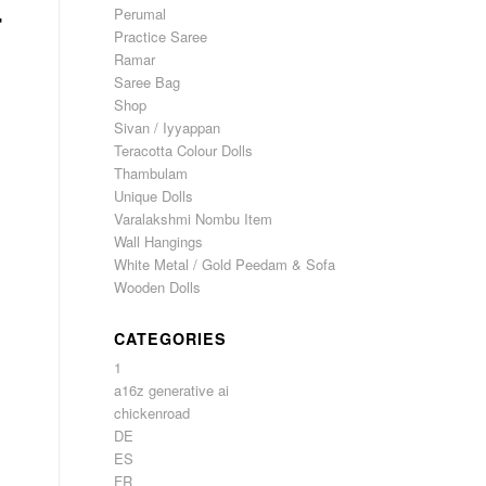
r
Perumal
Practice Saree
Ramar
Saree Bag
Shop
Sivan / Iyyappan
Teracotta Colour Dolls
Thambulam
Unique Dolls
Varalakshmi Nombu Item
Wall Hangings
White Metal / Gold Peedam & Sofa
Wooden Dolls
CATEGORIES
1
a16z generative ai
chickenroad
DE
ES
FR