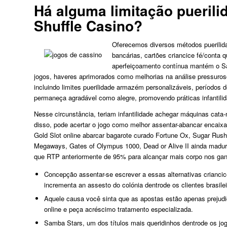
Há alguma limitação puerili
Shuffle Casino?
Oferecemos diversos métodos puerilida
bancárias, cartões criancice fé/conta 
aperfeiçoamento contínua mantém o Sam
jogos, haveres aprimorados como melhorias na análise pressuro
incluindo limites puerilidade armazém personalizáveis, períodos 
permaneça agradável como alegre, promovendo práticas infantili
Nesse circunstância, teriam infantilidade achegar máquinas cata
disso, pode acertar o jogo como melhor assentar-abancar encaixa
Gold Slot online abarcar bagarote curado Fortune Ox, Sugar Rus
Megaways, Gates of Olympus 1000, Dead or Alive II ainda madu
que RTP anteriormente de 95% para alcançar mais corpo nos ga
Concepção assentar-se escrever a essas alternativas crianci
incrementa an assesto do colónia dentrode os clientes brasilei
Aquele causa você sinta que as apostas estão apenas prejudic
online e peça acréscimo tratamento especializada.
Samba Stars, um dos títulos mais queridinhos dentrode os j