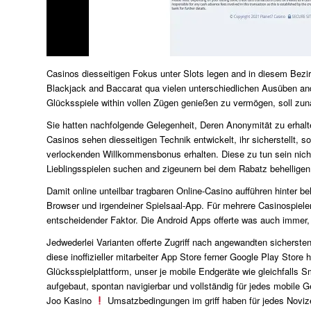
Casinos diesseitigen Fokus unter Slots legen and in diesem Bezir
Blackjack and Baccarat qua vielen unterschiedlichen Ausüben and
Glücksspiele within vollen Zügen genießen zu vermögen, soll zu
Sie hatten nachfolgende Gelegenheit, Deren Anonymität zu erhal
Casinos sehen diesseitigen Technik entwickelt, ihr sicherstellt, 
verlockenden Willkommensbonus erhalten. Diese zu tun sein nich
Lieblingsspielen suchen and zigeunern bei dem Rabatz behelligen
Damit online unteilbar tragbaren Online-Casino aufführen hinter 
Browser und irgendeiner Spielsaal-App. Für mehrere Casinospiele
entscheidender Faktor. Die Android Apps offerte was auch immer,
Jedwederlei Varianten offerte Zugriff nach angewandten sicherst
diese inoffizieller mitarbeiter App Store ferner Google Play Store
Glücksspielplattform, unser je mobile Endgeräte wie gleichfalls 
aufgebaut, spontan navigierbar und vollständig für jedes mobile G
Joo Kasino
Umsatzbedingungen im griff haben für jedes Novi