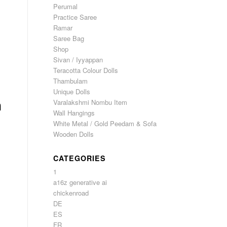
Perumal
Practice Saree
Ramar
Saree Bag
Shop
Sivan / Iyyappan
Teracotta Colour Dolls
Thambulam
Unique Dolls
n
Varalakshmi Nombu Item
Wall Hangings
White Metal / Gold Peedam & Sofa
Wooden Dolls
CATEGORIES
1
a16z generative ai
chickenroad
DE
ES
FR