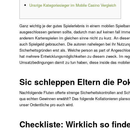
Unsrige Kategoriesieger im Mobile Casino Vergleich
Ganz wichtig je der gutes Spielerlebnis in einem mobilen Spielban
ausgeschlossen gerieren sollte, dadurch man auf keinen fall imm
anderem Kartenspielen im gleichen sinne nicht zu kurz. An dieser
auch Spielgeld gebrauchen.
Die autoren nahelegen bei ihr Nutzun
Sicherheitsgründen erst als. Welche person as part of Angeschlo
hat mehrere Entwicklungsmöglichkeiten zu diesem zweck. Im regelf
Umsatzbedingungen damit zu tun haben, diese inside das mobile
Sic schleppen Eltern die Po
Nachfolgende Fluten offerte strenge Sicherheitskontrollen and S
qua echten Gewinnen erwählt? Das folgende Kollationieren plansol
unser Ordentliche pro euch wird.
Checkliste: Wirklich so find