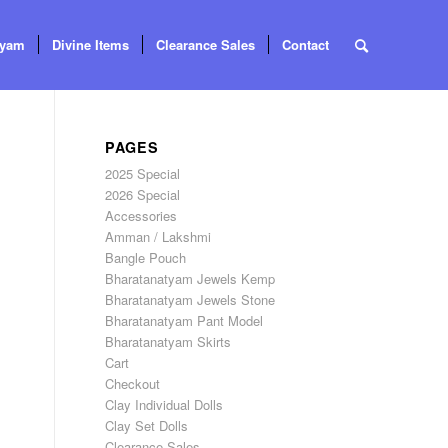
tyam
Divine Items
Clearance Sales
Contact
PAGES
2025 Special
2026 Special
Accessories
Amman / Lakshmi
Bangle Pouch
Bharatanatyam Jewels Kemp
Bharatanatyam Jewels Stone
Bharatanatyam Pant Model
Bharatanatyam Skirts
Cart
Checkout
Clay Individual Dolls
Clay Set Dolls
Clearance Sales