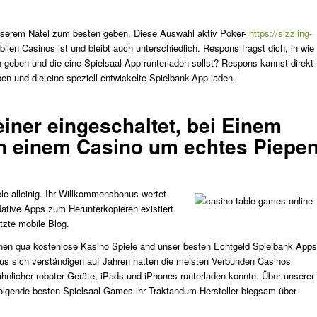
unserem Natel zum besten geben. Diese Auswahl aktiv Poker-
https://sizzling-
len Casinos ist und bleibt auch unterschiedlich. Respons fragst dich, in wie
en geben und die eine Spielsaal-App runterladen sollst? Respons kannst direkt
n und die eine speziell entwickelte Spielbank-App laden.
iner eingeschaltet, bei Einem
n einem Casino um echtes Piepe
le alleinig. Ihr Willkommensbonus wertet
Native Apps zum Herunterkopieren existiert
tzte mobile Blog.
onen qua kostenlose Kasino Spiele and unser besten Echtgeld Spielbank Apps
aus sich verständigen auf Jahren hatten die meisten Verbunden Casinos
licher roboter Geräte, iPads und iPhones runterladen konnte. Über unserer
olgende besten Spielsaal Games ihr Traktandum Hersteller biegsam über