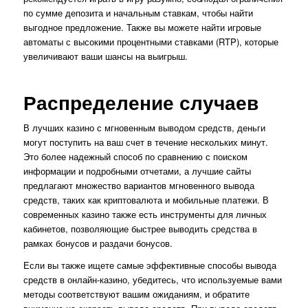
по сумме депозита и начальным ставкам, чтобы найти
выгодное предложение. Также вы можете найти игровые
автоматы с высокими процентными ставками (RTP), которые
увеличивают ваши шансы на выигрыш.
Распределение случаев
В лучших казино с мгновенным выводом средств, деньги
могут поступить на ваш счет в течение нескольких минут.
Это более надежный способ по сравнению с поиском
информации и подробными отчетами, а лучшие сайты
предлагают множество вариантов мгновенного вывода
средств, таких как криптовалюта и мобильные платежи. В
современных казино также есть инструменты для личных
кабинетов, позволяющие быстрее выводить средства в
рамках бонусов и раздачи бонусов.
Если вы также ищете самые эффективные способы вывода
средств в онлайн-казино, убедитесь, что используемые вами
методы соответствуют вашим ожиданиям, и обратите