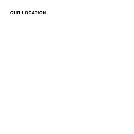
OUR LOCATION