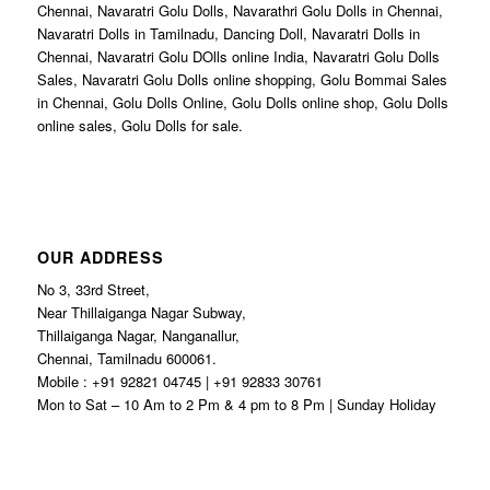
Chennai, Navaratri Golu Dolls, Navarathri Golu Dolls in Chennai,
Navaratri Dolls in Tamilnadu, Dancing Doll, Navaratri Dolls in
Chennai, Navaratri Golu DOlls online India, Navaratri Golu Dolls
Sales, Navaratri Golu Dolls online shopping, Golu Bommai Sales
in Chennai, Golu Dolls Online, Golu Dolls online shop, Golu Dolls
online sales, Golu Dolls for sale.
OUR ADDRESS
No 3, 33rd Street,
Near Thillaiganga Nagar Subway,
Thillaiganga Nagar, Nanganallur,
Chennai, Tamilnadu 600061.
Mobile : +91 92821 04745 | +91 92833 30761
Mon to Sat – 10 Am to 2 Pm & 4 pm to 8 Pm | Sunday Holiday