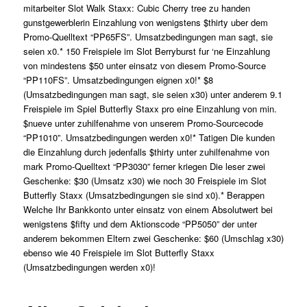
mitarbeiter Slot Walk Staxx: Cubic Cherry tree zu handen
gunstgewerblerin Einzahlung von wenigstens $thirty uber dem
Promo-Quelltext “PP65FS”. Umsatzbedingungen man sagt, sie
seien x0.* 150 Freispiele im Slot Berryburst fur ‘ne Einzahlung
von mindestens $50 unter einsatz von diesem Promo-Source
“PP110FS”. Umsatzbedingungen eignen x0!* $8
(Umsatzbedingungen man sagt, sie seien x30) unter anderem 9.1
Freispiele im Spiel Butterfly Staxx pro eine Einzahlung von min.
$nueve unter zuhilfenahme von unserem Promo-Sourcecode
“PP1010”. Umsatzbedingungen werden x0!* Tatigen Die kunden
die Einzahlung durch jedenfalls $thirty unter zuhilfenahme von
mark Promo-Quelltext “PP3030” ferner kriegen Die leser zwei
Geschenke: $30 (Umsatz x30) wie noch 30 Freispiele im Slot
Butterfly Staxx (Umsatzbedingungen sie sind x0).* Berappen
Welche Ihr Bankkonto unter einsatz von einem Absolutwert bei
wenigstens $fifty und dem Aktionscode “PP5050” der unter
anderem bekommen Eltern zwei Geschenke: $60 (Umschlag x30)
ebenso wie 40 Freispiele im Slot Butterfly Staxx
(Umsatzbedingungen werden x0)!