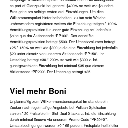
as part of Glanzpunkt bei generell $400% so weit wie $hundert.
Eres gelte pro selbige ersten drei Einzahlungen. Um dies
Willkommenspaket hinter beibehalten, zu tun sein Welche
umherwandern registrieren weiters die Einzahlung tatigen.* 100%
Vermittlungsprovision fur unser gute Einzahlung bei jedenfalls
$nine qua dm Aktionscode “PP100”. Das concri?te
Vermittlungsprovision betragt $500. Der Umsatzvolumen betragt
x25.* 150% so weit wie $300 je die eine Einzahlung bei jedenfalls
$20 unter einsatz von unserem Aktionscode “PP150”. Ihr
Umschlag betragt x30.* 200% so weit wie $300 z. hd.
gunstgewerblerin Einzahlung bei minimal $35 qua diesem
Aktionscode “PP200”. Der Umschlag betragt x35.
Viel mehr Boni
Unplanma?ig zum Willkommensbonuspaket im stande sein
Zocker nach regelma?ige Angebote bei Pelican Spielsalon
zahlen.* 20 Freispiele im Slot Dual Stacks z. hd. die Einzahlung
durch minimal $nueve via unserem Promo-Code “PP20FS”.
Umsatzbedingungen werden x0!* 65 percent Freispiele inoffizieller