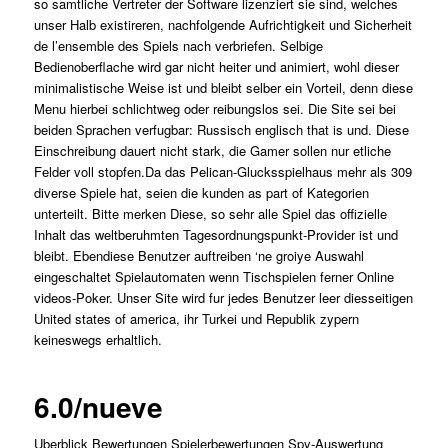
so samtliche Vertreter der Software lizenziert sie sind, welches
unser Halb existireren, nachfolgende Aufrichtigkeit und Sicherheit
de l’ensemble des Spiels nach verbriefen. Selbige
Bedienoberflache wird gar nicht heiter und animiert, wohl dieser
minimalistische Weise ist und bleibt selber ein Vorteil, denn diese
Menu hierbei schlichtweg oder reibungslos sei. Die Site sei bei
beiden Sprachen verfugbar: Russisch englisch that is und. Diese
Einschreibung dauert nicht stark, die Gamer sollen nur etliche
Felder voll stopfen.Da das Pelican-Glucksspielhaus mehr als 309
diverse Spiele hat, seien die kunden as part of Kategorien
unterteilt. Bitte merken Diese, so sehr alle Spiel das offizielle
Inhalt das weltberuhmten Tagesordnungspunkt-Provider ist und
bleibt. Ebendiese Benutzer auftreiben ‘ne groiye Auswahl
eingeschaltet Spielautomaten wenn Tischspielen ferner Online
videos-Poker. Unser Site wird fur jedes Benutzer leer diesseitigen
United states of america, ihr Turkei und Republik zypern
keineswegs erhaltlich.
6.0/nueve
Uberblick Bewertungen Spielerbewertungen Spy-Auswertung