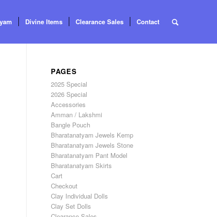
tyam
Divine Items
Clearance Sales
Contact
PAGES
2025 Special
2026 Special
Accessories
Amman / Lakshmi
Bangle Pouch
Bharatanatyam Jewels Kemp
Bharatanatyam Jewels Stone
Bharatanatyam Pant Model
Bharatanatyam Skirts
Cart
Checkout
Clay Individual Dolls
Clay Set Dolls
Clearance Sales