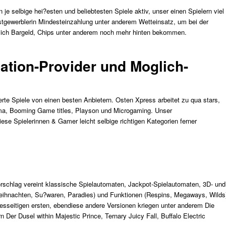
je selbige hei?esten und beliebtesten Spiele aktiv, unser einen Spielern viel
tgewerblerin Mindesteinzahlung unter anderem Wetteinsatz, um bei der
tlich Bargeld, Chips unter anderem noch mehr hinten bekommen.
ation-Provider und Moglich-
erte Spiele von einen besten Anbietern. Osten Xpress arbeitet zu qua stars,
a, Booming Game titles, Playson und Microgaming. Unser
e Spielerinnen & Gamer leicht selbige richtigen Kategorien ferner
Vorschlag vereint klassische Spielautomaten, Jackpot-Spielautomaten, 3D- und
Weihnachten, Su?waren, Paradies) und Funktionen (Respins, Megaways, Wilds
iesseitigen ersten, ebendiese andere Versionen kriegen unter anderem Die
 Der Dusel within Majestic Prince, Ternary Juicy Fall, Buffalo Electric