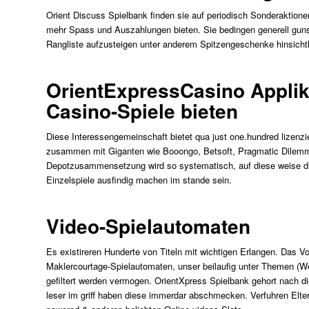
Orient Discuss Spielbank finden sie auf periodisch Sonderaktionen 
mehr Spass und Auszahlungen bieten. Sie bedingen generell guns
Rangliste aufzusteigen unter anderem Spitzengeschenke hinsich
OrientExpressCasino Applik
Casino-Spiele bieten
Diese Interessengemeinschaft bietet qua just one.hundred lizenzi
zusammen mit Giganten wie Booongo, Betsoft, Pragmatic Dilemm
Depotzusammensetzung wird so systematisch, auf diese weise dies
Einzelspiele ausfindig machen im stande sein.
Video-Spielautomaten
Es existireren Hunderte von Titeln mit wichtigen Erlangen. Das 
Maklercourtage-Spielautomaten, unser beilaufig unter Themen (
gefiltert werden vermogen. OrientXpress Spielbank gehort nach d
leser im griff haben diese immerdar abschmecken. Verfuhren Eltern