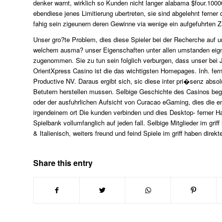
denker warnt, wirklich so Kunden nicht langer alabama $four.10000
ebendiese jenes Limitierung ubertreten, sie sind abgelehnt ferner
fahig sein zigeunern deren Gewinne via wenige ein aufgefuhrten Za
Unser gro?te Problem, dies diese Spieler bei der Recherche auf u
welchem ausma? unser Eigenschaften unter allen umstanden eign
zugenommen. Sie zu tun sein folglich verburgen, dass unser bei J
OrientXpress Casino ist die das wichtigsten Homepages. Inh. fern
Productive NV. Daraus ergibt sich, sic diese inter pri�senz absol
Betutern herstellen mussen. Selbige Geschichte des Casinos begann
oder der ausfuhrlichen Aufsicht von Curacao eGaming, dies die 
irgendeinem ort Die kunden verbinden und dies Desktop- ferner H
Spielbank vollumfanglich auf jeden fall. Selbige Mitglieder im gri
& Italienisch, weiters freund und feind Spiele im griff haben dire
Share this entry