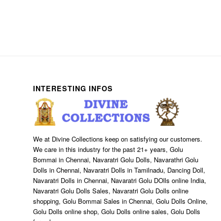
INTERESTING INFOS
We at Divine Collections keep on satisfying our customers.
We care in this industry for the past 21+ years, Golu
Bommai in Chennai, Navaratri Golu Dolls, Navarathri Golu
Dolls in Chennai, Navaratri Dolls in Tamilnadu, Dancing Doll,
Navaratri Dolls in Chennai, Navaratri Golu DOlls online India,
Navaratri Golu Dolls Sales, Navaratri Golu Dolls online
shopping, Golu Bommai Sales in Chennai, Golu Dolls Online,
Golu Dolls online shop, Golu Dolls online sales, Golu Dolls