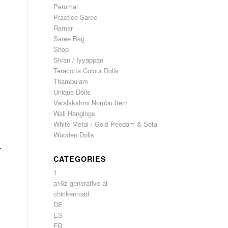
Perumal
Practice Saree
Ramar
Saree Bag
Shop
Sivan / Iyyappan
Teracotta Colour Dolls
Thambulam
Unique Dolls
Varalakshmi Nombu Item
Wall Hangings
White Metal / Gold Peedam & Sofa
Wooden Dolls
r
CATEGORIES
1
a16z generative ai
chickenroad
DE
ES
FR