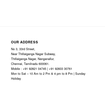
OUR ADDRESS
No 3, 33rd Street,
Near Thillaiganga Nagar Subway,
Thillaiganga Nagar, Nanganallur,
Chennai, Tamilnadu 600061.
Mobile : +91 92821 04745 | +91 92833 30761
Mon to Sat – 10 Am to 2 Pm & 4 pm to 8 Pm | Sunday
Holiday