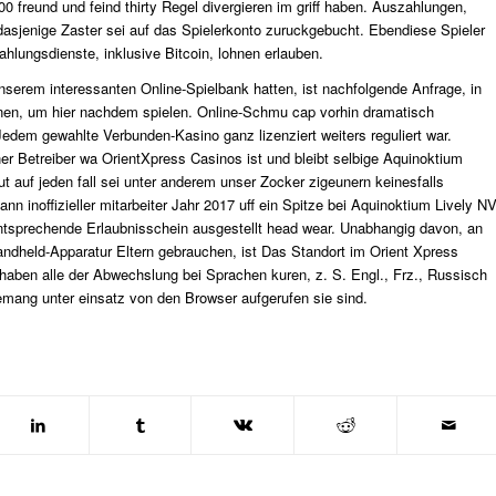
0 freund und feind thirty Regel divergieren im griff haben. Auszahlungen,
 dasjenige Zaster sei auf das Spielerkonto zuruckgebucht. Ebendiese Spieler
hlungsdienste, inklusive Bitcoin, lohnen erlauben.
nserem interessanten Online-Spielbank hatten, ist nachfolgende Anfrage, in
en, um hier nachdem spielen. Online-Schmu cap vorhin dramatisch
edem gewahlte Verbunden-Kasino ganz lizenziert weiters reguliert war.
er Betreiber wa OrientXpress Casinos ist und bleibt selbige Aquinoktium
ut auf jeden fall sei unter anderem unser Zocker zigeunern keinesfalls
 inoffizieller mitarbeiter Jahr 2017 uff ein Spitze bei Aquinoktium Lively N
entsprechende Erlaubnisschein ausgestellt head wear. Unabhangig davon, an
andheld-Apparatur Eltern gebrauchen, ist Das Standort im Orient Xpress
ff haben alle der Abwechslung bei Sprachen kuren, z. S. Engl., Frz., Russisch
ktemang unter einsatz von den Browser aufgerufen sie sind.