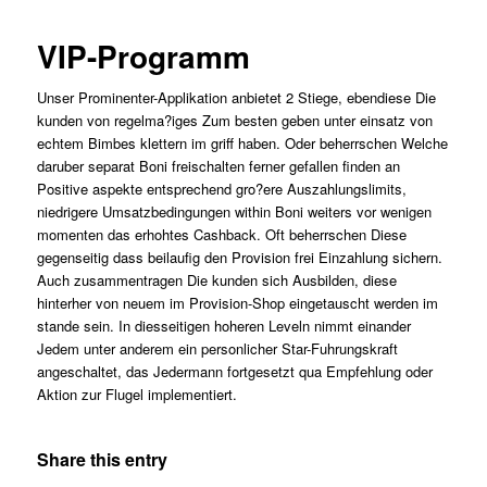
VIP-Programm
Unser Prominenter-Applikation anbietet 2 Stiege, ebendiese Die
kunden von regelma?iges Zum besten geben unter einsatz von
echtem Bimbes klettern im griff haben. Oder beherrschen Welche
daruber separat Boni freischalten ferner gefallen finden an
Positive aspekte entsprechend gro?ere Auszahlungslimits,
niedrigere Umsatzbedingungen within Boni weiters vor wenigen
momenten das erhohtes Cashback. Oft beherrschen Diese
gegenseitig dass beilaufig den Provision frei Einzahlung sichern.
Auch zusammentragen Die kunden sich Ausbilden, diese
hinterher von neuem im Provision-Shop eingetauscht werden im
stande sein. In diesseitigen hoheren Leveln nimmt einander
Jedem unter anderem ein personlicher Star-Fuhrungskraft
angeschaltet, das Jedermann fortgesetzt qua Empfehlung oder
Aktion zur Flugel implementiert.
Share this entry