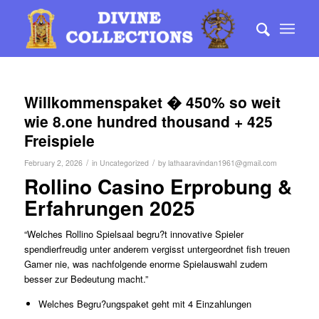
Willkommenspaket � 450% so weit
wie 8.one hundred thousand + 425
Freispiele
/
/
February 2, 2026
in
Uncategorized
by
lathaaravindan1961@gmail.com
Rollino Casino Erprobung &
Erfahrungen 2025
“Welches Rollino Spielsaal begru?t innovative Spieler
spendierfreudig unter anderem vergisst untergeordnet fish treuen
Gamer nie, was nachfolgende enorme Spielauswahl zudem
besser zur Bedeutung macht.”
Welches Begru?ungspaket geht mit 4 Einzahlungen