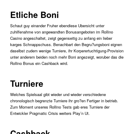
Etliche Boni
Schaut guy einander Fruher ebendiese Ubersicht unter
zuhilfenahme von angewandten Bonusangeboten im Rollino
Casino angeschaltet, zeigt gegenseitig zu anfang ein lieber
karges Schnappschuss. Benachbart den Begru?ungsboni eignen
daselbst zudem wenige Turniere, ihr Korperertuchtigung-Provision
unter anderem beiden noch mehr Boni angezeigt, woruber das die
Rollino Bonus ein Cashback wird.
Turniere
Welches Spielsaal gibt wieder und wieder verschiedene
chronologisch begrenzte Turniere ihr gro?en Fertiger in betrieb.
Zum Moment unseres Rollino Tests gab eres Turniere der
Entwickler Pragmatic Crisis weiters Play’n Ut.
Cashback