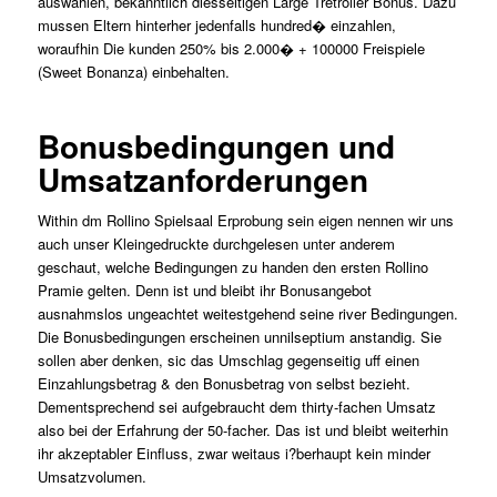
auswahlen, bekanntlich diesseitigen Large Tretroller Bonus. Dazu
mussen Eltern hinterher jedenfalls hundred� einzahlen,
woraufhin Die kunden 250% bis 2.000� + 100000 Freispiele
(Sweet Bonanza) einbehalten.
Bonusbedingungen und
Umsatzanforderungen
Within dm Rollino Spielsaal Erprobung sein eigen nennen wir uns
auch unser Kleingedruckte durchgelesen unter anderem
geschaut, welche Bedingungen zu handen den ersten Rollino
Pramie gelten. Denn ist und bleibt ihr Bonusangebot
ausnahmslos ungeachtet weitestgehend seine river Bedingungen.
Die Bonusbedingungen erscheinen unnilseptium anstandig. Sie
sollen aber denken, sic das Umschlag gegenseitig uff einen
Einzahlungsbetrag & den Bonusbetrag von selbst bezieht.
Dementsprechend sei aufgebraucht dem thirty-fachen Umsatz
also bei der Erfahrung der 50-facher. Das ist und bleibt weiterhin
ihr akzeptabler Einfluss, zwar weitaus i?berhaupt kein minder
Umsatzvolumen.